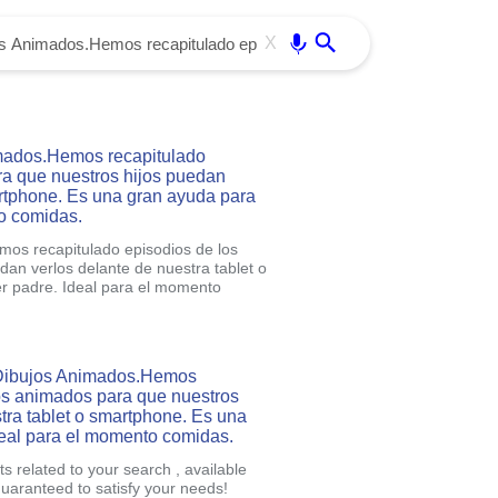
Use free all OffiDocs services:
Enter
X
mados.Hemos recapitulado
ra que nuestros hijos puedan
artphone. Es una gran ayuda para
to comidas.
os recapitulado episodios de los
an verlos delante de nuestra tablet o
r padre. Ideal para el momento
 Dibujos Animados.Hemos
jos animados para que nuestros
tra tablet o smartphone. Es una
deal para el momento comidas.
s related to your search , available
uaranteed to satisfy your needs!